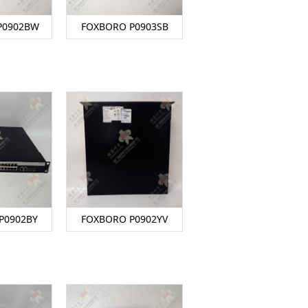
P0902BW
FOXBORO P0903SB
P0902BY
FOXBORO P0902YV