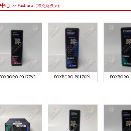
中心
>> Foxboro（福克斯波罗)
FOXBORO P0177VS
FOXBORO P0170PU
FOXBORO 