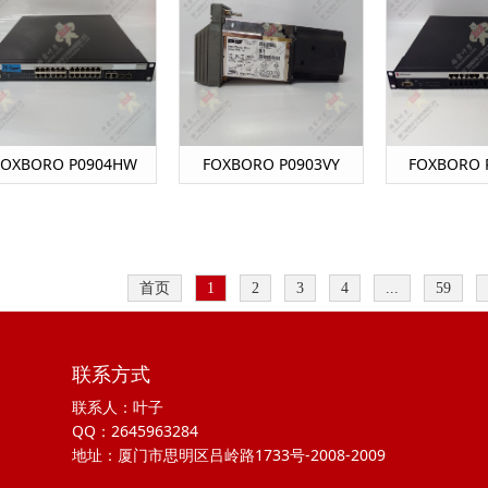
FOXBORO P0904HW
FOXBORO P0903VY
FOXBORO 
首页
1
2
3
4
...
59
联系方式
联系人：叶子
QQ：2645963284
地址：厦门市思明区吕岭路1733号-2008-2009