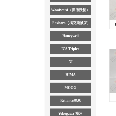
Woodward（伍德沃德）
Foxboro（福克斯波罗)
Honeywell
ICS Triplex
NI
HIMA
MOOG
Reliance瑞恩
Yokogawa-横河