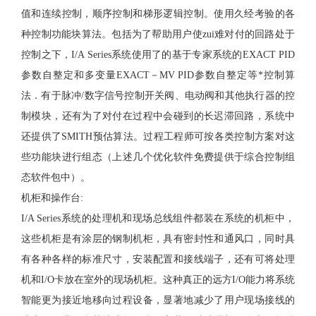
值和连续控制，顺序控制和梯形逻辑控制。使用久经考验的各
种控制功能块算法。包括为了帮助用户使zui难对付的回路处于
控制之下，I/A Series系统使用了的基于专家系统的EXACT PID
参数自整定和多变量EXACT－MV PID参数自整定等*控制算
法．有于脉冲/数字信号控制开关阀、电动阀和其他执行器的控
制模块，还有为了对付在过程中会碰到的长迟滞回路，系统中
还提供了SMITH预估算法。过程工程师可按各类控制方案对这
些功能块进行组态（上述几个优化软件免费提供于综合控制组
态软件包中）。
机柜和操作台
:
I/A Series系统的处理机和现场总线组件都装在系统的机柜中，
这些机柜是有涂层的钢制机柜，具有密封性和通风口，同时具
有各种各样的标准尺寸，安装配置和接线端子，还有可将处理
机和I/O卡放在室外的现场机柜。这种真正的远方I/O能力将系统
智能更为接近地移向过程设备，显著地减少了用户现场接线的