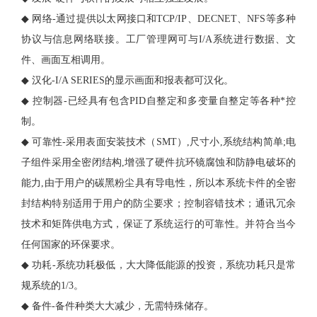
◆
网络
-通过提供以太网接口和TCP/IP、DECNET、NFS等多种
协议与信息网络联接。工厂管理网可与I/A系统进行数据、文
件、画面互相调用。
◆
汉化
-I/A SERIES的显示画面和报表都可汉化。
◆
控制器
-已经具有包含PID自整定和多变量自整定等各种*控
制。
◆
可靠性
-采用表面安装技术（SMT）,尺寸小,系统结构简单;电
子组件采用全密闭结构,增强了硬件抗环镜腐蚀和防静电破坏的
能力,由于用户的碳黑粉尘具有导电性，所以本系统卡件的全密
封结构特别适用于用户的防尘要求；控制容错技术；通讯冗余
技术和矩阵供电方式，保证了系统运行的可靠性。并符合当今
任何国家的环保要求。
◆
功耗
-系统功耗极低，大大降低能源的投资，系统功耗只是常
规系统的1/3。
◆
备件
-备件种类大大减少，无需特殊储存。