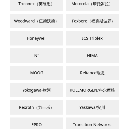
Triconex（英维思）
Motorola（摩托罗拉）
Woodward（伍德沃德）
Foxboro（福克斯波罗)
Honeywell
ICS Triplex
NI
HIMA
MOOG
Reliance瑞恩
Yokogawa-横河
KOLLMORGEN/科尔摩根
Rexroth（力士乐）
Yaskawa/安川
EPRO
Transition Networks