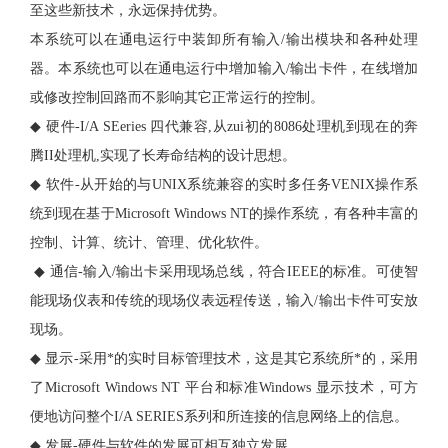
至这些新技术，永远保持优势。
本系统可以在通电运行中装卸所有输入
/输出模块和各种处理
器。本系统也可以在通电运行中增加输入/输出卡件，在线增加
或修改控制回路而不影响其它正常运行的控制。
◆
硬件
-I/A SEeries 四代兼容,从zui初的8086处理机到现在的奔
腾II处理机,实现了长寿命结构的设计思想。
◆
软件
-从开始的与UNIX系统兼容的实时多任务VENIX操作系
统到现在基于Microsoft Windows NT的操作系统，有各种丰富的
控制、计算、统计、管理、优化软件。
◆
通信
-输入/输出卡采用现场总线，符合IEEE的标准。可使智
能现场仪表和传统的现场仪表远程传送，输入/输出卡件可安放
现场。
◆
显示
-采用*的实时目标管理技术，这是其它系统所*的，采用
了Microsoft Windows NT 平台和标准Windows 显示技术，可方
便地访问整个I/A SERIES系列和所连接的信息网络上的信息。
◆
发展
-硬件与软件的发展可相互独立发展。