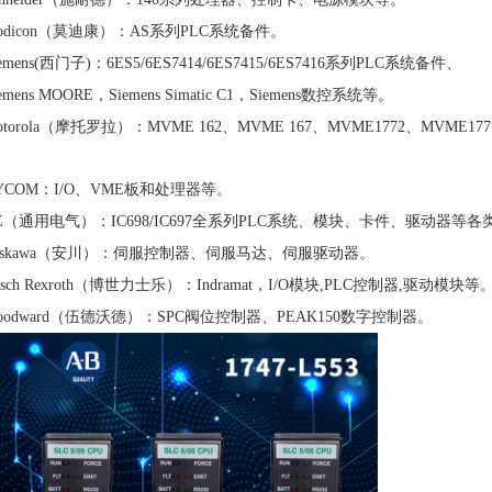
odicon（莫迪康）：AS系列PLC系统备件。
iemens(西门子)：6ES5/6ES7414/6ES7415/6ES7416系列PLC系统备件、
iemens MOORE，Siemens Simatic C1，Siemens数控系统等。
otorola（摩托罗拉）：MVME 162、MVME 167、MVME1772、MVME1
YCOM：I/O、VME板和处理器等。
E（通用电气）：IC698/IC697全系列PLC系统、模块、卡件、驱动器等
askawa（安川）：伺服控制器、伺服马达、伺服驱动器。
osch Rexroth（博世力士乐）：Indramat，I/O模块,PLC控制器,驱动模块等
oodward（伍德沃德）：SPC阀位控制器、PEAK150数字控制器。