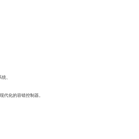
）
、
F系统、
构的现代化的容错控制器。