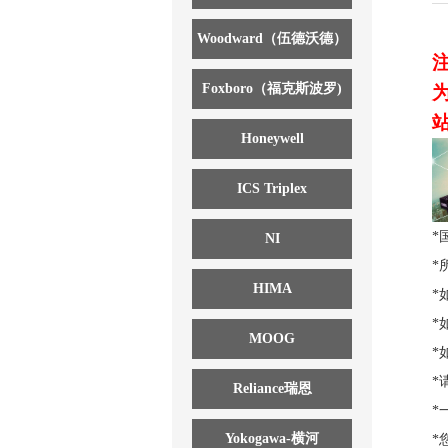
Woodward（伍德沃德）
Foxboro（福克斯波罗)
Honeywell
ICS Triplex
*
NI
*
HIMA
*
*
MOOG
*
*
Reliance瑞恩
*
Yokogawa-横河
*