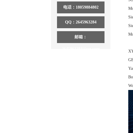
电话：18059884802
M
S
QQ：2645963284
S
M
邮箱：
2645963284@qq.com
X
G
Y
B
W