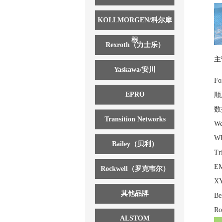
KOLLMORGEN/科尔摩
根
Rexroth（力士乐）
主
Yaskawa/安川
F
EPRO
顺
数
Transition Networks
W
W
Bailey（贝利）
T
E
Rockwell（罗克韦尔）
X
其他品牌
B
R
ALSTOM