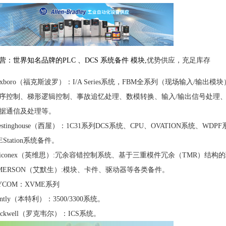
营：世界知名品牌的
PLC 、DCS 系统备件 模块
,
优势供应，充足库存
oxboro（福克斯波罗）：I/A Series系统，FBM全系列（现场输入/输出模块
序控制、梯形逻辑控制、事故追忆处理、数模转换、输入
/输出信号处理
据通信及处理等。
estinghouse（西屋）：1C31系列DCS系统、CPU、OVATION系统、WDP
EStation系统备件。
riconex（英维思）:冗余容错控制系统、基于三重模件冗余（TMR）结
MERSON（艾默生）:模块、卡件、驱动器等各类备件。
YCOM：XVME系列
ently（本特利）：3500/3300系统。
ockwell（罗克韦尔）：ICS系统。