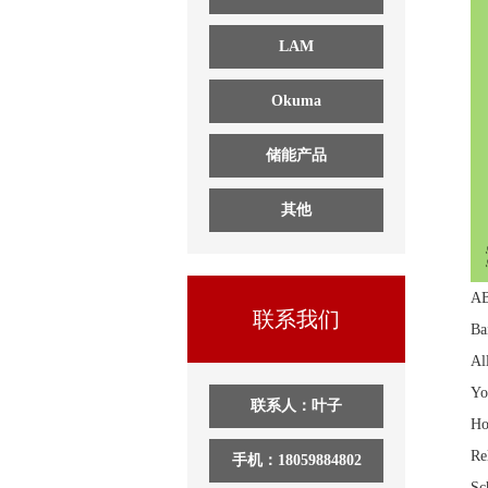
LAM
Okuma
储能产品
其他
A
联系我们
B
A
Y
联系人：叶子
H
R
手机：18059884802
S