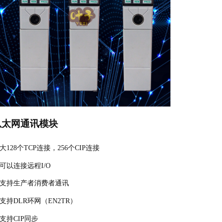
以太网通讯模块
大
128个TCP连接，256个CIP连接
可以连接远程
I/O
支持生产者消费者通讯
支持
DLR环网（EN2TR）
支持
CIP同步