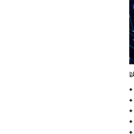
◆
◆
◆
◆
◆