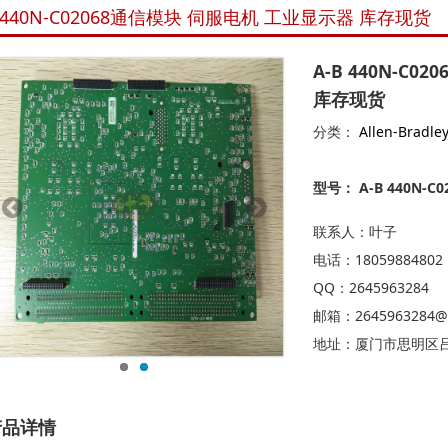
B 440N-C02068通信模块 伺服电机 工业显示器 库存现货
A-B 440N-C
库存现货
分类：
Allen-Bradle
型号： A-B 440N-C0
联系人：叶子
电话：18059884802
QQ：2645963284
邮箱：2645963284@
地址：厦门市思明区吕岭路
产品详情