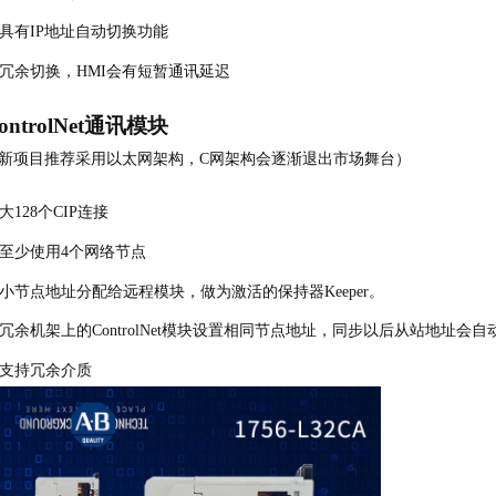
具有
IP地址自动切换功能
冗余切换，
HMI会有短暂通讯延迟
ontrolNet通讯模块
新项目推荐采用以太网架构，
C网架构会逐渐退出市场舞台）
大
128个CIP连接
至少使用
4个网络节点
小节点地址分配给远程模块，做为激活的保持器
Keeper。
冗余机架上的
ControlNet模块设置相同节点地址，同步以后从站地址会
支持冗余介质