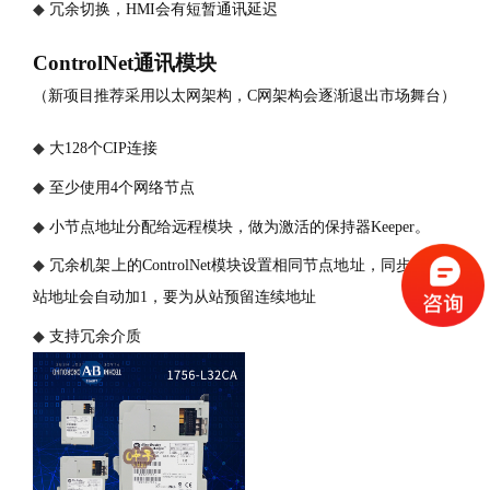
◆
冗余切换，
HMI会有短暂通讯延迟
ControlNet通讯模块
（新项目推荐采用以太网架构，
C网架构会逐渐退出市场舞台）
◆
大
128个CIP连接
◆
至少使用
4个网络节点
◆
小节点地址分配给远程模块，做为激活的保持器
Keeper。
◆
冗余机架上的
ControlNet模块设置相同节点地址，同步以后从
站地址会自动加1，要为从站预留连续地址
◆
支持冗余介质