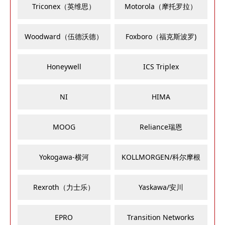
Triconex（英维思）
Motorola（摩托罗拉）
Woodward（伍德沃德）
Foxboro（福克斯波罗)
Honeywell
ICS Triplex
NI
HIMA
MOOG
Reliance瑞恩
Yokogawa-横河
KOLLMORGEN/科尔摩根
Rexroth（力士乐）
Yaskawa/安川
EPRO
Transition Networks