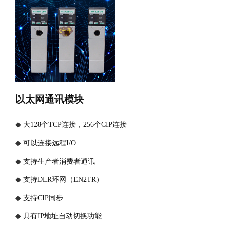
以太网通讯模块
◆
大
128个TCP连接，256个CIP连接
◆
可以连接远程
I/O
◆
支持生产者消费者通讯
◆
支持
DLR环网（EN2TR）
◆
支持
CIP同步
◆
具有
IP地址自动切换功能