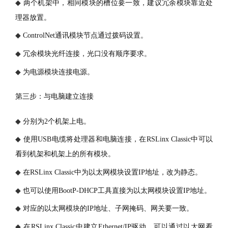
◆
两个机架中，相同模块的槽位要一致，建议冗余模块靠近处
理器放置。
◆
ControlNet通讯模块节点通过拨码设置。
◆
冗余模块光纤连接，光口没有顺序要求。
◆
为电源模块连接电源。
第三步：与电脑建立连接
◆
分别为
2个机架上电。
◆
使用
USB电缆将处理器和电脑连接，在RSLinx Classic中可以
看到机架和机架上的所有模块。
◆
在
RSLinx Classic中为以太网模块设置IP地址，改为静态。
◆
也可以使用
BootP-DHCP工具直接为以太网模块设置IP地址。
◆
对应的以太网模块的
IP地址、子网掩码、网关要一致。
◆
在
RSLinx Classic中建立Ethernet/IP驱动，可以通过以太网看